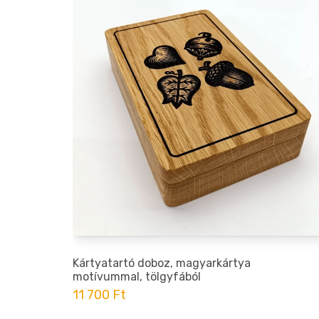
ó
Kártyatartó doboz, magyarkártya
motívummal, tölgyfából
11 700 Ft