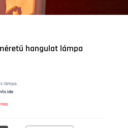
méretű hangulat lámpa
s lámpa.
nts ide
anap