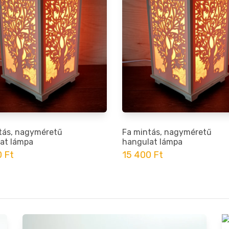
tás, nagyméretű
Fa mintás, nagyméretű
at lámpa
hangulat lámpa
 Ft
15 400 Ft