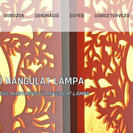
DOBOZOK
DEKORÁCIÓ
EGYÉB
DOBOZTERVEZŐ
Ű HANGULAT LÁMPA
NTÁS, NAGYMÉRETŰ HANGULAT LÁMPA