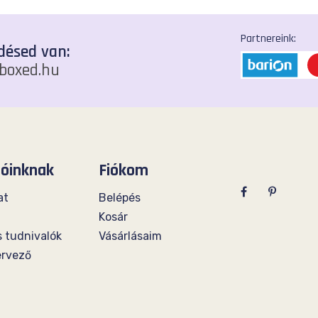
Partnereink:
désed van:
boxed.hu
lóinknak
Fiókom
at
Belépés
Kosár
 tudnivalók
Vásárlásaim
ervező