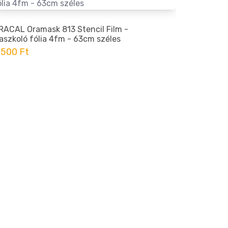
RACAL Oramask 813 Stencil Film -
ORACAL O
aszkoló fólia 4fm - 63cm széles
Maszkoló 
 500 Ft
5 600 Ft