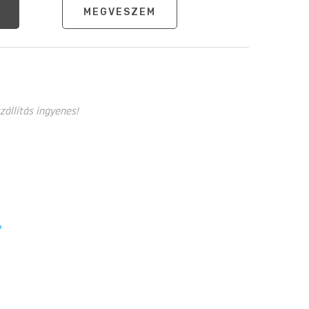
MEGVESZEM
zállítás ingyenes!
z