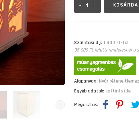
-
+
KOSÁRBA
Szállítási díj:
1 400 Ft-tól
35 000 Ft feletti rendelésnél a s
Alapanyag:
Nyár rétegeltleme
Egyéb adatok:
kattints ide
Megosztás: