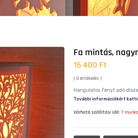
Fa mintás, nagy
15 400 Ft
( 0 értékelés )
Hangulatos fényt adó dísze
További információkért katti
Várható szállítási idő:
7 munk