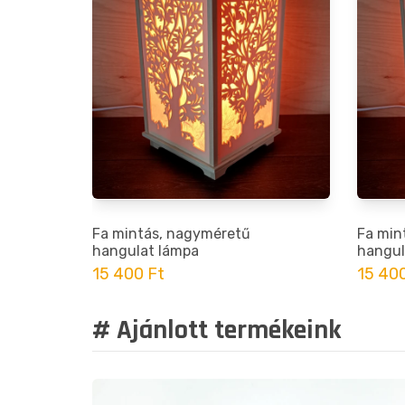
Fa mintás, nagyméretű
Fa min
hangulat lámpa
hangul
15 400 Ft
15 400
# Ajánlott termékeink