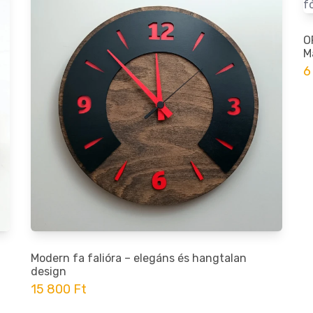
O
M
6
Modern fa falióra – elegáns és hangtalan
design
15 800 Ft