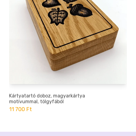
Kártyatartó doboz, magyarkártya
motívummal, tölgyfából
11 700 Ft