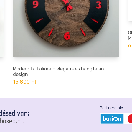
O
M
6
Modern fa falióra – elegáns és hangtalan
design
15 800 Ft
Partnereink:
désed van:
boxed.hu