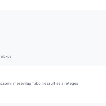
hrb-par
ácsonyi mesevilág fából készült és a réteges