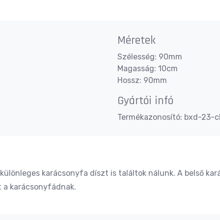
Méretek
Szélesség: 90mm
Magasság: 10cm
Hossz: 90mm
Gyártói infó
Termékazonosító: bxd-23-c
különleges karácsonyfa díszt is találtok nálunk. A belső kar
t a karácsonyfádnak.