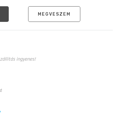
MEGVESZEM
zállítás ingyenes!
k!