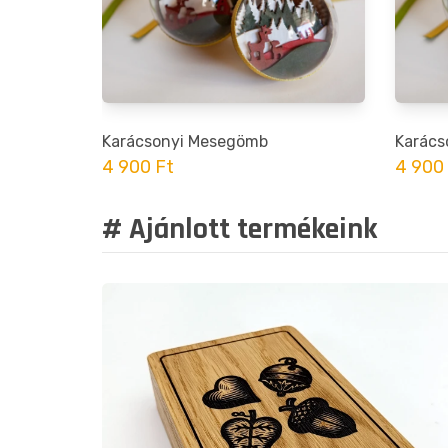
Karácsonyi Mesegömb
Karács
4 900 Ft
4 900
# Ajánlott termékeink