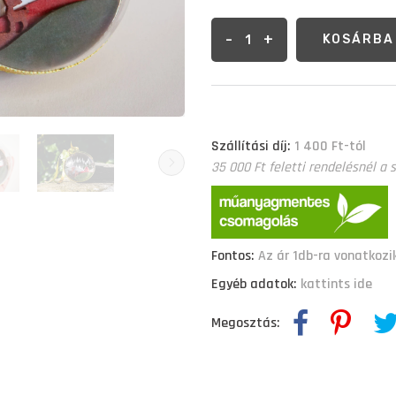
-
+
KOSÁRBA
Szállítási díj:
1 400 Ft-tól
35 000 Ft feletti rendelésnél a s
Fontos:
Az ár 1db-ra vonatkozi
Egyéb adatok:
kattints ide
Megosztás: