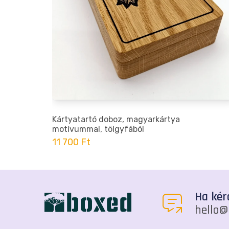
ó
Kártyatartó doboz, magyarkártya
motívummal, tölgyfából
11 700 Ft
Ha kér
hello@