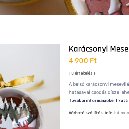
Karácsonyi Mes
4 900 Ft
( 0 értékelés )
A belső karácsonyi mesevilá
hatásával csodás dísze leh
További információkért katti
Várható szállítási idő:
1-4 mu