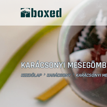
KARÁCSONYI MESEGÖMB
KEZDŐLAP
KARÁCSONY
KARÁCSONYI M