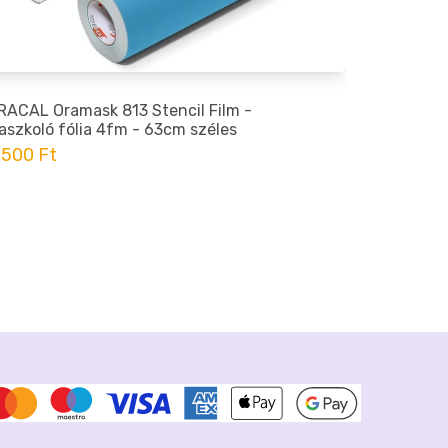
RACAL Oramask 813 Stencil Film -
ORACAL O
aszkoló fólia 4fm - 63cm széles
Maszkoló 
 500 Ft
5 600 Ft