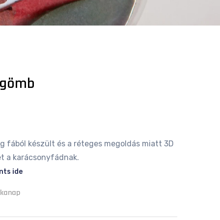
egömb
g fából készült és a réteges megoldás miatt 3D
et a karácsonyfádnak.
nts ide
nkanap